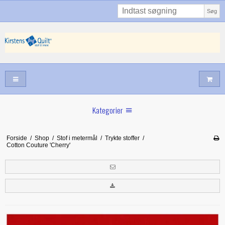
Søg
Kategorier
Sommernyheder
Forside
/
Shop
/
Stof i metermål
/
Trykte stoffer
/
Cotton Couture 'Cherry'
Juni nyt
Maj/juni nyt
Forår hos Kirstens Quilt
Alle trykfødder/Skabeloner mv til maskinquiltning
Tilbud