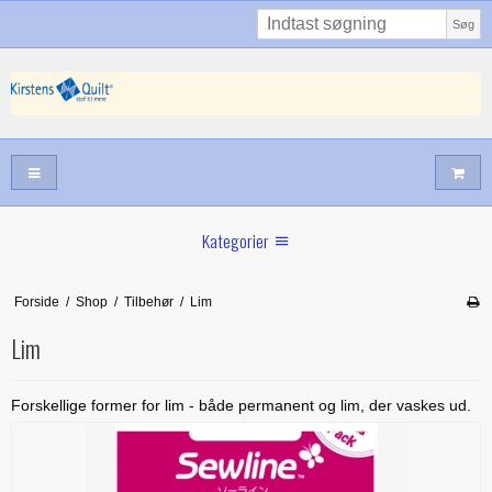
Søg
Kategorier
Sommernyheder
Forside
/
Shop
/
Tilbehør
/
Lim
Juni nyt
Lim
Maj/juni nyt
Forår hos Kirstens Quilt
Forskellige former for lim - både permanent og lim, der vaskes ud.
Alle trykfødder/Skabeloner mv til maskinquiltning
Tilbud