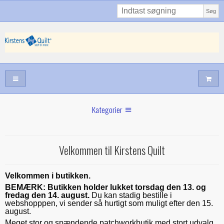
Søg
Kategorier
Sommernyheder
Velkommen til Kirstens Quilt
Juni nyt
Maj/juni nyt
Velkommen i butikken.
Forår hos Kirstens Quilt
BEMÆRK: Butikken holder lukket torsdag den 13. og
fredag den 14. august.
Du kan stadig bestille i
Alle trykfødder/Skabeloner mv til maskinquiltning
webshopppen, vi sender så hurtigt som muligt efter den 15.
august.
Tilbud
Meget stor og spændende patchworkbutik med stort udvalg