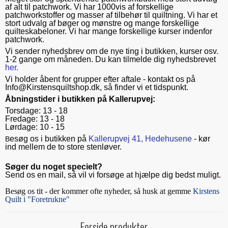
af alt til patchwork. Vi har 1000vis af forskellige
patchworkstoffer og masser af tilbehør til quiltning. Vi har et
Kurser og arrangementer
Diverse tilbud
stort udvalg af bøger og mønstre og mange forskellige
quilteskabeloner. Vi har mange forskellige kurser indenfor
Stoffer på tilbud
Stof i metermål
patchwork.
Vi sender nyhedsbrev om de nye ting i butikken, kurser osv.
Bøger på tilbud
Trykte stoffer
Jul
1-2 gange om måneden. Du kan tilmelde dig nyhedsbrevet
her.
Mønstre på tilbud
Batik
Julebøger og mønstre
Tilbehør
Vi holder åbent for grupper efter aftale - kontakt os på
Info@Kirstensquiltshop.dk, så finder vi et tidspunkt.
Tone-i-tone batikker
Jul 2025
Diverse tilbehør
Tråd
Åbningstider i butikken på Kallerupvej:
Ensfarvede stoffer
Torsdage: 13 - 18
Dekoration
Nåle, clips, fingerbøl mv.
King Tut maskinquiltetråd
Fredage: 13 - 18
Lørdage: 10 - 15
Flonel
Skær og klip
Glide polyester tråd (40wt) - 1000 m
Mellemfoer og indlægsstoffer
esøg os i butikken på
Kallerupvej 41, Hedehusene
- kør
B
Julestoffer
ind mellem de to store stenløver.
Materialer til markering
Glide Polyestertråd (40 wt) - 5000 m
100 % bomuld mellemfoer
Stofpakker
Bagsidestoffer
Søger du noget specielt?
Pres og stryg
Affinity - polyester quiltetråd til maskinquiltning
100 % uld mellemfoer
Sykits
Alle stofpakker
Send os en mail, så vil vi forsøge at hjælpe dig bedst muligt.
Asiatiske stoffer
Symaskinetilbehør
Glide polyestertråd (60wt)
Bomuld / uld mellemfoer
Besøg os tit - der kommer ofte nyheder, så husk at gemme
Kirstens
Gaver
Jellyrolls, balipops og andre strimler
Quilt i "Foretrukne"
Hør og stoffer med 'hør-struktur'
Lim
Undertråd på spole
Bomuld/polyester mellemfoer
Bøger
Kollektioner
Forside produkter
YLI maskinquiltetråd
Diverse mellemfoer