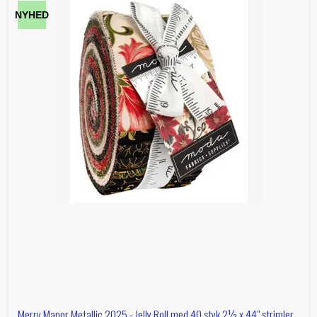
NYHED
Merry Manor Metallic 2025 - Jelly Roll med 40 styk 2½ x 44" strimler