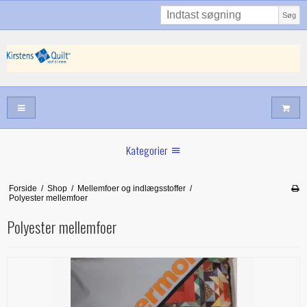
Søg
Kategorier
Sommernyheder
Forside
/
Shop
/
Mellemfoer og indlægsstoffer
/
Polyester mellemfoer
Juni nyt
Polyester mellemfoer
Maj/juni nyt
Forår hos Kirstens Quilt
Alle trykfødder/Skabeloner mv til maskinquiltning
Tilbud