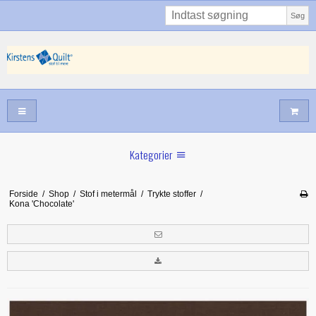
Søg
Kategorier
Sommernyheder
Forside
/
Shop
/
Stof i metermål
/
Trykte stoffer
/
Kona 'Chocolate'
Juni nyt
Maj/juni nyt
Forår hos Kirstens Quilt
Alle trykfødder/Skabeloner mv til maskinquiltning
Tilbud