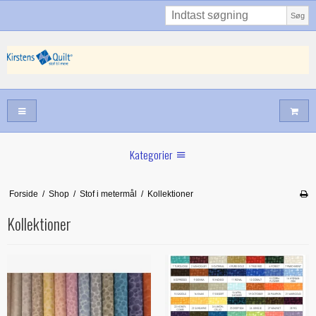
Søg
Kategorier
Sommernyheder
Forside
/
Shop
/
Stof i metermål
/
Kollektioner
Juni nyt
Kollektioner
Maj/juni nyt
Forår hos Kirstens Quilt
Alle trykfødder/Skabeloner mv til maskinquiltning
Tilbud