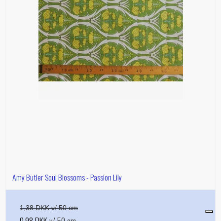
Amy Butler Soul Blossoms - Passion Lily
1,38 DKK v/ 50 cm
0,98 DKK
v/ 50 cm