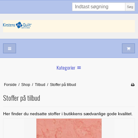
Søg
Kategorier
Sommernyheder
Forside
/
Shop
/
Tilbud
/
Stoffer på tilbud
Juni nyt
Stoffer på tilbud
Maj/juni nyt
Forår hos Kirstens Quilt
Her finder du nedsatte stoffer i butikkens sædvanlige gode kvalitet.
Alle trykfødder/Skabeloner mv til maskinquiltning
Tilbud