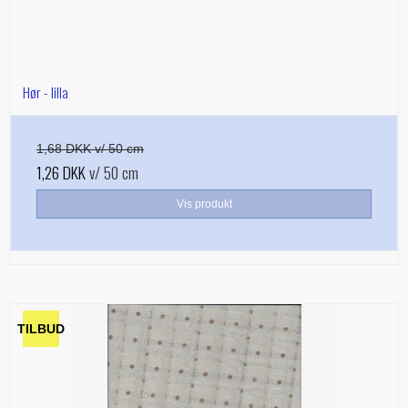
Hør - lilla
1,68 DKK v/ 50 cm
1,26 DKK
v/ 50 cm
Vis produkt
TILBUD