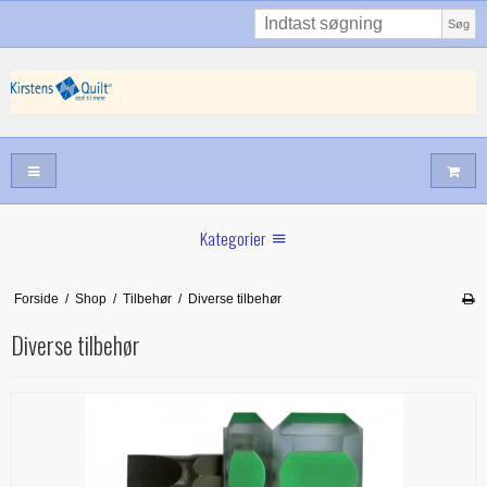
Søg
Kategorier
juli nyt
Forside
/
Shop
/
Tilbehør
/
Diverse tilbehør
Juni nyt
Diverse tilbehør
Maj/juni nyt
Forår hos Kirstens Quilt
Alle trykfødder/Skabeloner mv til maskinquiltning
Tilbud