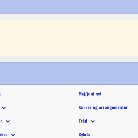
t
Maj/juni nyt
Kurser og arrangementer
 tilbud
ør
Tråd
 på tilbud
tetråd
 tilbehør
Glide polyestertråd (60wt)
Glitter 
kker
Sykits