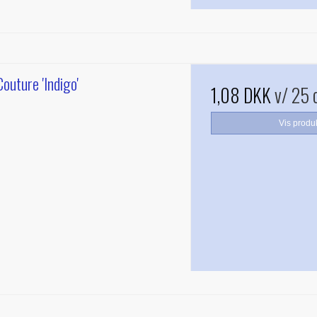
outure 'Indigo'
1,08 DKK
v/ 25 
Vis produ