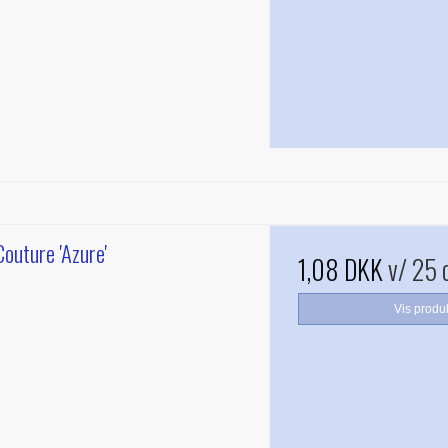
outure 'Azure'
1,08 DKK
v/ 25 
Vis produ