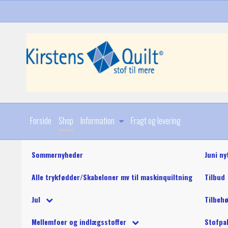
Forside
Shop
Information
Fragt og levering
Sommernyheder
Juni ny
Alle trykfødder/Skabeloner mv til maskinquiltning
Tilbud
Diverse
Jul
Tilbeh
Stoffer
Julebøger og mønstre
King Tut maskinquil
Diverse
Mellemfoer og indlægsstoffer
Stofpa