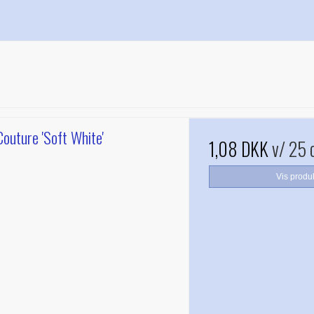
outure 'Soft White'
1,08 DKK
v/ 25 
Vis produ