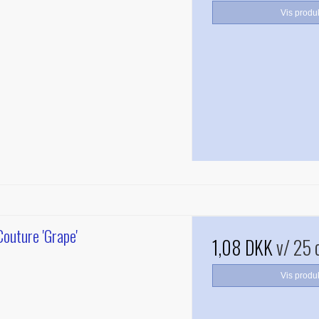
Vis produ
outure 'Grape'
1,08 DKK
v/ 25 
Vis produ