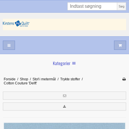
Søg
Kategorier
Sommernyheder
Forside
/
Shop
/
Stof i metermål
/
Trykte stoffer
/
Cotton Couture 'Delft'
Juni nyt
Maj/juni nyt
Forår hos Kirstens Quilt
Alle trykfødder/Skabeloner mv til maskinquiltning
Tilbud