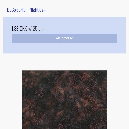
BeColourful - Night Oak
1,38 DKK
v/ 25 cm
Vis produkt