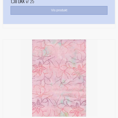
1,38 DKK
v/ 25
Vis produkt