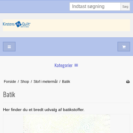
Søg
Kategorier
Sommernyheder
Forside
/
Shop
/
Stof i metermål
/
Batik
Juni nyt
Batik
Maj/juni nyt
Forår hos Kirstens Quilt
Her finder du et bredt udvalg af batikstoffer.
Alle trykfødder/Skabeloner mv til maskinquiltning
Tilbud