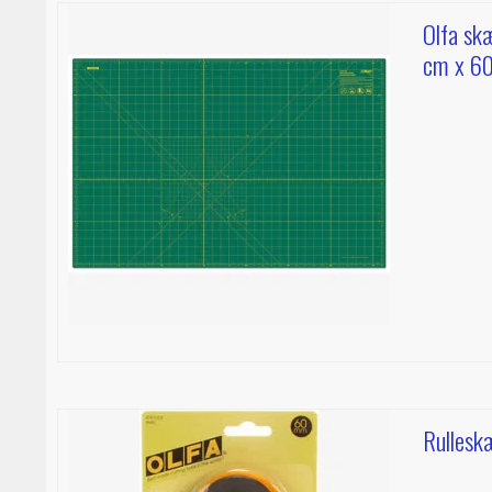
Olfa sk
cm x 6
Rullesk