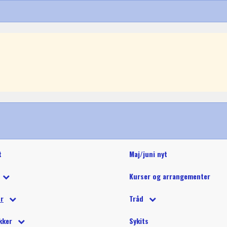
t
Maj/juni nyt
Kurser og arrangementer
 tilbud
ør
Tråd
 på tilbud
tetråd
 tilbehør
Glide polyestertråd (60wt)
Glitter 
kker
Sykits