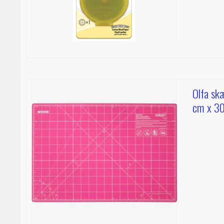
Olfa skæ
cm x 3