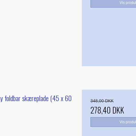
Vis produ
y foldbar skæreplade (45 x 60
348,00 DKK
278,40 DKK
Vis produ