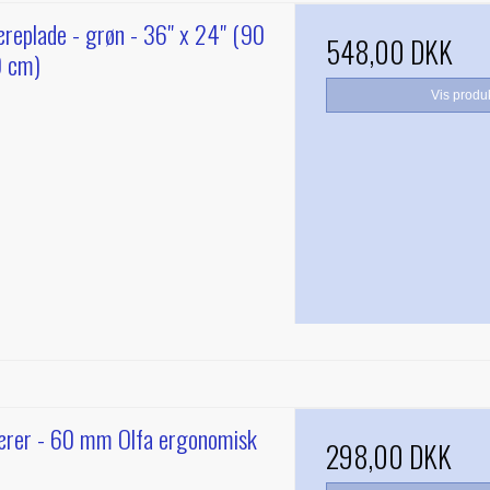
æreplade - grøn - 36" x 24" (90
548,00 DKK
0 cm)
Vis produ
ærer - 60 mm Olfa ergonomisk
298,00 DKK