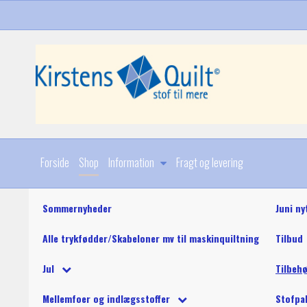
Forside
Shop
Information
Fragt og levering
Sommernyheder
Juni ny
Alle trykfødder/Skabeloner mv til maskinquiltning
Tilbud
Diverse
Jul
Tilbeh
Stoffer
Julebøger og mønstre
King Tut maskinquil
Diverse
Mellemfoer og indlægsstoffer
Stofpa