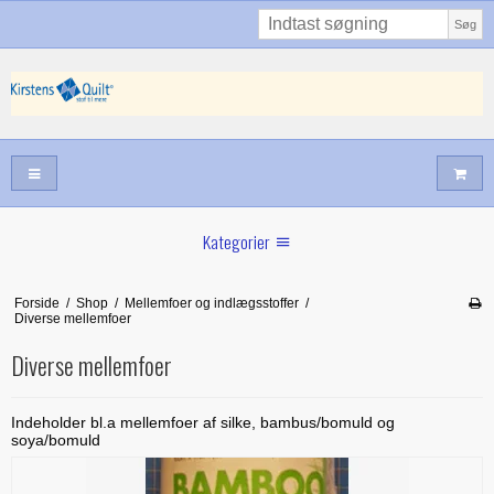
Søg
Kategorier
Sommernyheder
Forside
/
Shop
/
Mellemfoer og indlægsstoffer
/
Diverse mellemfoer
Juni nyt
Diverse mellemfoer
Maj/juni nyt
Forår hos Kirstens Quilt
Indeholder bl.a mellemfoer af silke, bambus/bomuld og
soya/bomuld
Alle trykfødder/Skabeloner mv til maskinquiltning
Tilbud