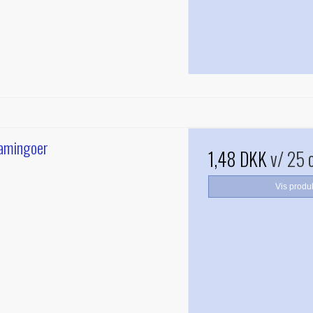
lamingoer
1,48 DKK
v/ 25 
Vis produ