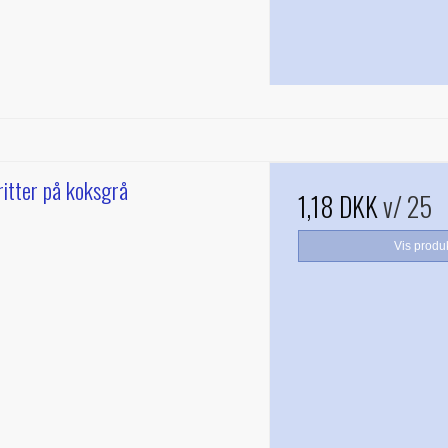
itter på koksgrå
1,18 DKK
v/ 25
Vis produ