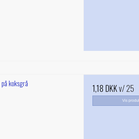
 på koksgrå
1,18 DKK
v/ 25
Vis produ