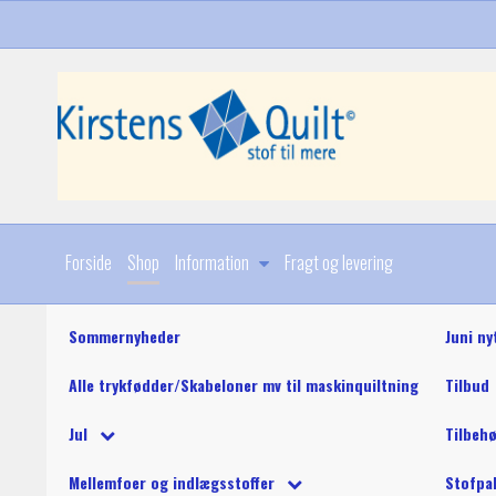
Forside
Shop
Information
Fragt og levering
Sommernyheder
Juni ny
Alle trykfødder/Skabeloner mv til maskinquiltning
Tilbud
Diverse
Jul
Tilbeh
Stoffer
Julebøger og mønstre
King Tut maskinquil
Diverse
Mellemfoer og indlægsstoffer
Stofpa