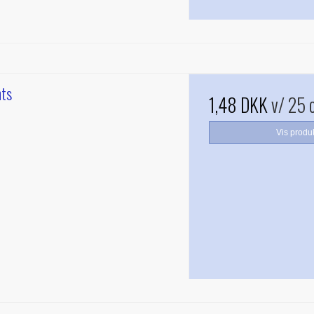
nts
1,48 DKK
v/ 25 
Vis produ