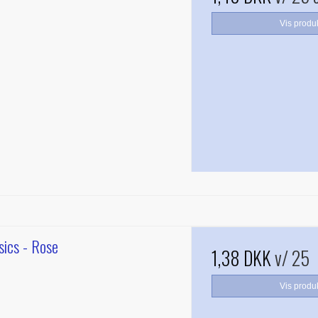
Vis produ
sics - Rose
1,38 DKK
v/ 25
Vis produ