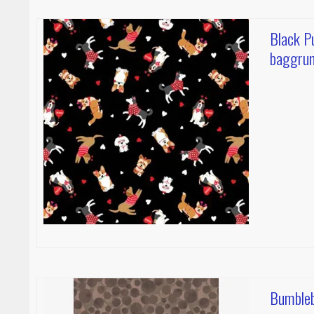
Black P
baggru
Bumbleb