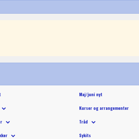
t
Maj/juni nyt
Kurser og arrangementer
 tilbud
ør
Tråd
 på tilbud
tetråd
 tilbehør
Glide polyestertråd (60wt)
Glitter 
kker
Sykits