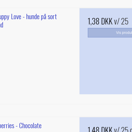
uppy Love - hunde på sort
1,38 DKK
v/ 25
nd
Vis produ
erries - Chocolate
1,48 DKK
v/ 25 