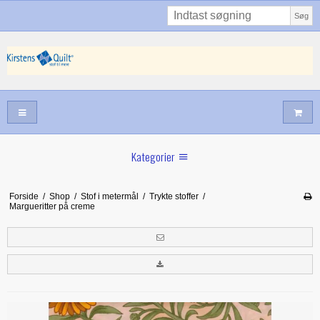
Søg
Kategorier
Sommernyheder
Forside
/
Shop
/
Stof i metermål
/
Trykte stoffer
/
Margueritter på creme
Juni nyt
Maj/juni nyt
Forår hos Kirstens Quilt
Alle trykfødder/Skabeloner mv til maskinquiltning
Tilbud