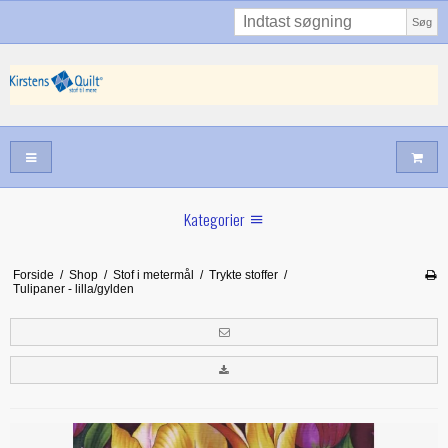
Søg
Kategorier
Sommernyheder
Forside
/
Shop
/
Stof i metermål
/
Trykte stoffer
/
Tulipaner - lilla/gylden
Juni nyt
Maj/juni nyt
Forår hos Kirstens Quilt
Alle trykfødder/Skabeloner mv til maskinquiltning
Tilbud