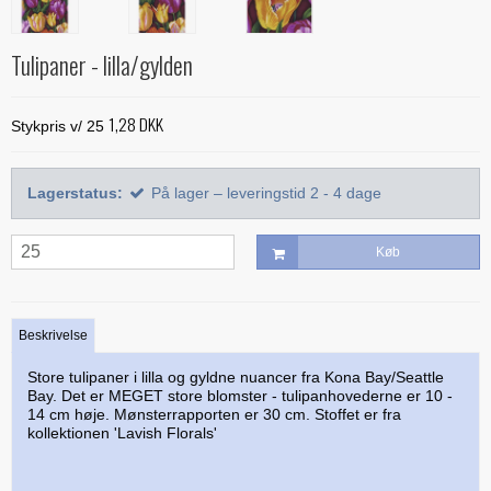
Alle bøger
Mønstre
Stof efter farve
Treasure Håndquiltetråd
Indlægsstoffer
Bøger med 'Jelly Rolls'
Alle mønstre
Skabeloner og linealer
Tulipaner - lilla/gylden
Glitter 'hologram'tråd
Polyester mellemfoer
Julebøger
Applikation
Alle skabeloner og linealer
Quilting
Silketråd
1,28 DKK
Modern Quilts
Stykpris v/ 25
BeColourful - Jacqueline de Jonge
Buede former
Bøger om quiltning
Taskemønstre og -tilbehør
Diverse tråde
Paper/foundation piecing
Mønstre til stamps
Creative Grids
Div. tilbehør til quiltning
Materialer til masker/mundbind
Taskemønstre
Lagerstatus:
På lager – leveringstid 2 - 4 dage
Quiltning
Nyt og anderledes
Diverse skabeloner
Quiltemønstre
Kork og kunstlæder
Lynlåse
Mønstre fra Sew Kind of Wonderful
Linealer
Køb
Fortrykte quilttoppe
Hardware - taskespænder
Marti Michell skabeloner
Mesh og fold-over elastik
Phillips Fiber Art
Beskrivelse
Indlægsstoffer og mellemfoer til tasker
Studio 180 Design
Store tulipaner i lilla og gyldne nuancer fra Kona Bay/Seattle
Øvrigt tilbehør til tasker
Bay. Det er MEGET store blomster - tulipanhovederne er 10 -
14 cm høje. Mønsterrapporten er 30 cm. Stoffet er fra
kollektionen 'Lavish Florals'