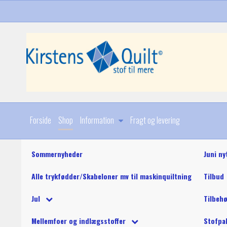
Forside
Shop
Information
Fragt og levering
Sommernyheder
Juni ny
Alle trykfødder/Skabeloner mv til maskinquiltning
Tilbud
Diverse
Jul
Tilbeh
Stoffer
Julebøger og mønstre
King Tut maskinquil
Diverse
Mellemfoer og indlægsstoffer
Stofpa