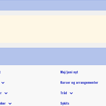
t
Maj/juni nyt
Kurser og arrangementer
 tilbud
ør
Tråd
 på tilbud
tetråd
 tilbehør
Glide polyestertråd (60wt)
Glitter 
kker
Sykits