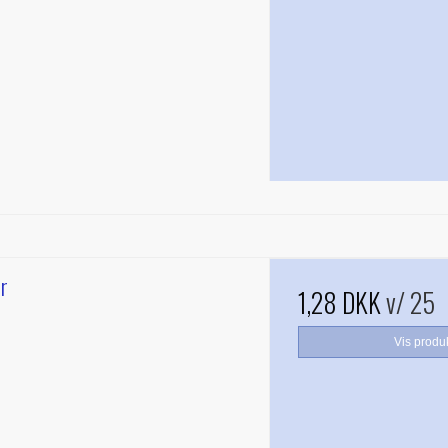
er
1,28 DKK
v/ 25
Vis produ