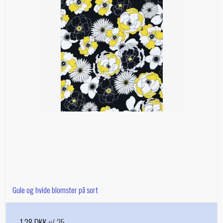
Gule og hvide blomster på sort
1,28 DKK
v/ 25