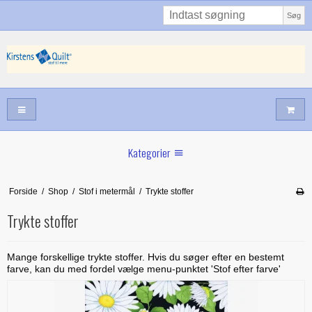
Søg
Kategorier
Sommernyheder
Forside
/
Shop
/
Stof i metermål
/
Trykte stoffer
Juni nyt
Trykte stoffer
Maj/juni nyt
Forår hos Kirstens Quilt
Mange forskellige trykte stoffer. Hvis du søger efter en bestemt
farve, kan du med fordel vælge menu-punktet 'Stof efter farve'
Alle trykfødder/Skabeloner mv til maskinquiltning
Tilbud