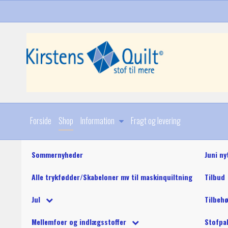
Forside
Shop
Information
Fragt og levering
Sommernyheder
Juni ny
Alle trykfødder/Skabeloner mv til maskinquiltning
Tilbud
Diverse
Jul
Tilbeh
Stoffer
Julebøger og mønstre
King Tut maskinquil
Diverse
Mellemfoer og indlægsstoffer
Stofpa