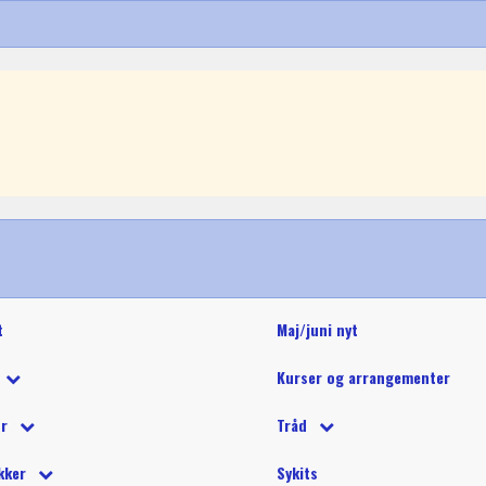
t
Maj/juni nyt
Kurser og arrangementer
 tilbud
ør
Tråd
 på tilbud
tetråd
 tilbehør
Glide polyestertråd (60wt)
Glitter 
kker
Sykits