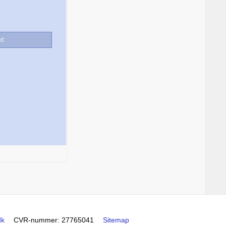
kt
dk
CVR-nummer
:
27765041
Sitemap