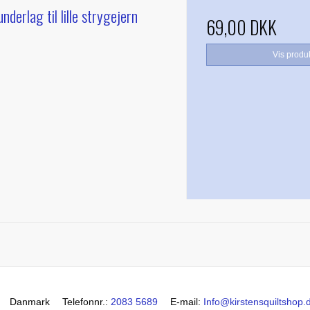
underlag til lille strygejern
69,00 DKK
Vis produ
Danmark
Telefonnr.
:
2083 5689
E-mail
:
Info@kirstensquiltshop.