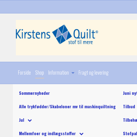
Forside
Shop
Information
Fragt og levering
Sommernyheder
Juni ny
Alle trykfødder/Skabeloner mv til maskinquiltning
Tilbud
Diverse
Jul
Tilbeh
Stoffer
Julebøger og mønstre
King Tut maskinquil
Diverse
Mellemfoer og indlægsstoffer
Stofpa