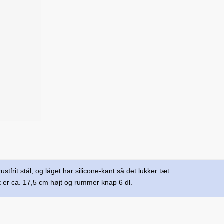
stfrit stål, og låget har silicone-kant så det lukker tæt.
et er ca. 17,5 cm højt og rummer knap 6 dl.