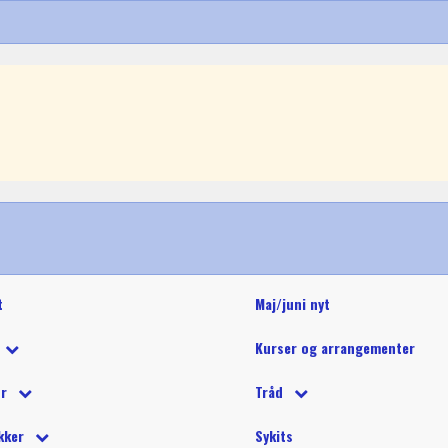
t
Maj/juni nyt
Kurser og arrangementer
 tilbud
ør
Tråd
 på tilbud
tetråd
 tilbehør
Glide polyestertråd (60wt)
Glitter 
kker
Sykits