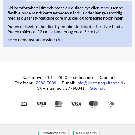
Sid komfortabelt i timevis mens du quilter, syr eller læser. Denne
flexible pude mindsker trætheden når du sidder længe samtidig
med at du får styrket dine core muskler og forbedret holdningen.
Puden er lavet i et holdbart gummimateriale, der forbliver blødt.
Puden måler ca. 32 cm i diameter og er ca. 5 cm tyk.
Se en demonstrationsvideo
her
Kallerupvej 41B
2640 Hedehusene
Danmark
Telefonnr.
:
2083 5689
E-mail
:
Info@kirstensquiltshop.dk
CVR-nummer
:
27765041
Sitemap
Privatlivspolitik
Cookiepolitik