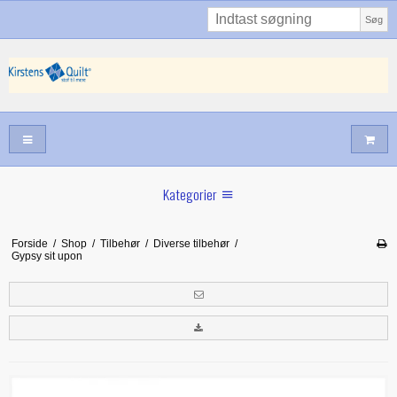
Søg
Kategorier
Sommernyheder
Forside
/
Shop
/
Tilbehør
/
Diverse tilbehør
/
Gypsy sit upon
Juni nyt
Maj/juni nyt
Forår hos Kirstens Quilt
Alle trykfødder/Skabeloner mv til maskinquiltning
Tilbud