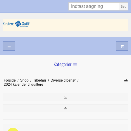
Søg
Kategorier
Sommernyheder
Forside
/
Shop
/
Tilbehør
/
Diverse tilbehør
/
2024 kalender til quiltere
Juni nyt
Maj/juni nyt
Forår hos Kirstens Quilt
Alle trykfødder/Skabeloner mv til maskinquiltning
Tilbud