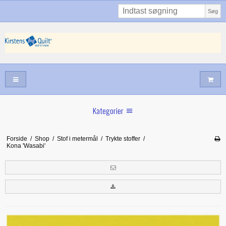
Søg
Kategorier
Sommernyheder
Forside
/
Shop
/
Stof i metermål
/
Trykte stoffer
/
Kona 'Wasabi'
Juni nyt
Maj/juni nyt
Forår hos Kirstens Quilt
Alle trykfødder/Skabeloner mv til maskinquiltning
Tilbud