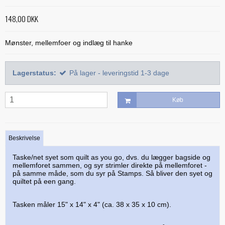
Alle bøger
Mønstre
Stof efter farve
Treasure Håndquiltetråd
148,00 DKK
Indlægsstoffer
Bøger med 'Jelly Rolls'
Alle mønstre
Skabeloner og linealer
Glitter 'hologram'tråd
Polyester mellemfoer
Julebøger
Applikation
Mønster, mellemfoer og indlæg til hanke
Alle skabeloner og linealer
Quilting
Silketråd
Modern Quilts
BeColourful - Jacqueline de Jonge
Buede former
Bøger om quiltning
Taskemønstre og -tilbehør
Diverse tråde
Lagerstatus:
På lager - leveringstid 1-3 dage
Paper/foundation piecing
Mønstre til stamps
Creative Grids
Div. tilbehør til quiltning
Materialer til masker/mundbind
Taskemønstre
Quiltning
Nyt og anderledes
Diverse skabeloner
Quiltemønstre
Køb
Kork og kunstlæder
Lynlåse
Mønstre fra Sew Kind of Wonderful
Linealer
Fortrykte quilttoppe
Hardware - taskespænder
Marti Michell skabeloner
Mesh og fold-over elastik
Beskrivelse
Phillips Fiber Art
Indlægsstoffer og mellemfoer til tasker
Taske/net syet som quilt as you go, dvs. du lægger bagside og
mellemforet sammen, og syr strimler direkte på mellemforet -
Studio 180 Design
på samme måde, som du syr på Stamps. Så bliver den syet og
Øvrigt tilbehør til tasker
quiltet på een gang.
Tasken måler 15" x 14" x 4" (ca. 38 x 35 x 10 cm).