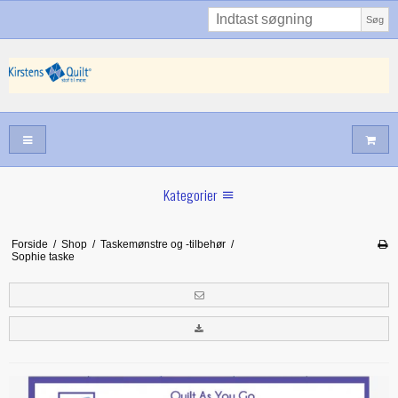
Søg
Kategorier
Sommernyheder
Forside
/
Shop
/
Taskemønstre og -tilbehør
/
Sophie taske
Juni nyt
Maj/juni nyt
Forår hos Kirstens Quilt
Alle trykfødder/Skabeloner mv til maskinquiltning
Tilbud