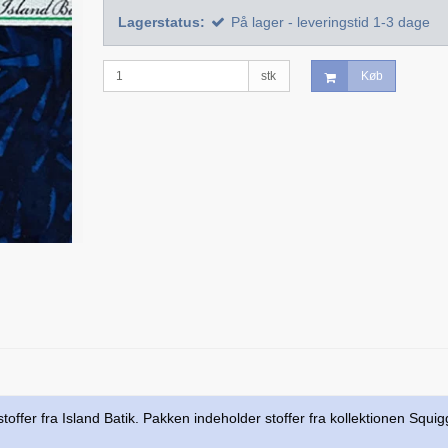
Lagerstatus:
På lager - leveringstid 1-3 dage
stk
Køb
toffer fra Island Batik. Pakken indeholder stoffer fra kollektionen Squi