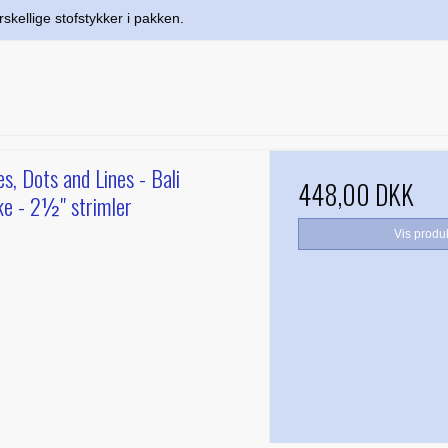
skellige stofstykker i pakken.
s, Dots and Lines - Bali
448,00 DKK
ke - 2½" strimler
Vis produ