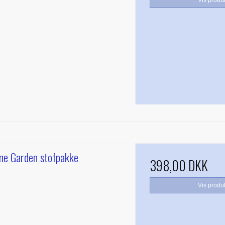
one Garden stofpakke
398,00 DKK
Vis produ