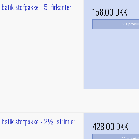
- batik stofpakke - 5" firkanter
158,00 DKK
Vis produ
- batik stofpakke - 2½" strimler
428,00 DKK
Vis produ