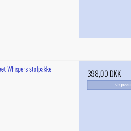
eet Whispers stofpakke
398,00 DKK
Vis produ