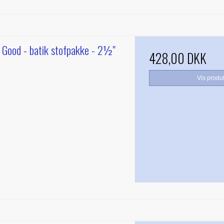
g Good - batik stofpakke - 2½"
428,00 DKK
Vis produ