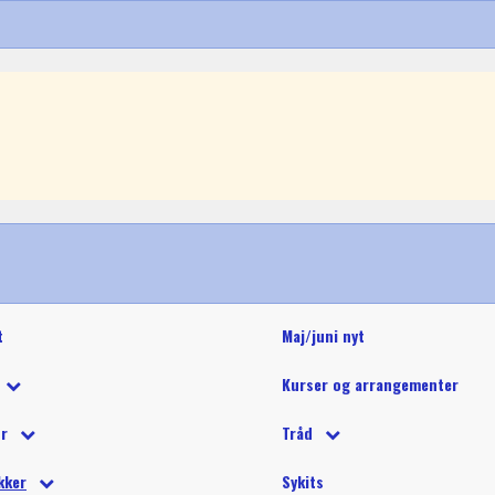
t
Maj/juni nyt
Kurser og arrangementer
 tilbud
ør
Tråd
 på tilbud
tetråd
 tilbehør
Glide polyestertråd (60wt)
Glitter 
kker
Sykits