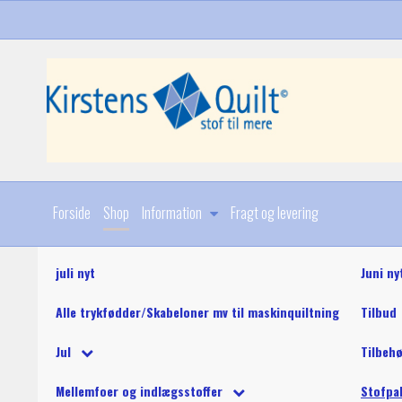
Forside
Shop
Information
Fragt og levering
juli nyt
Juni ny
Alle trykfødder/Skabeloner mv til maskinquiltning
Tilbud
Diverse
Jul
Tilbeh
Stoffer
Julebøger og mønstre
King Tut maskinquil
Diverse
Mellemfoer og indlægsstoffer
Stofpa