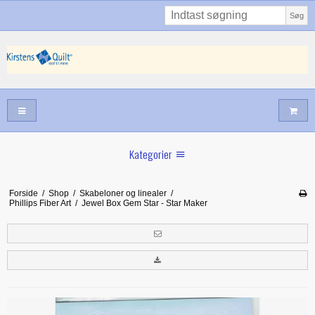
Søg
Kategorier
Sommernyheder
Forside
/
Shop
/
Skabeloner og linealer
/
Phillips Fiber Art
/
Jewel Box Gem Star - Star Maker
Juni nyt
Maj/juni nyt
Forår hos Kirstens Quilt
Alle trykfødder/Skabeloner mv til maskinquiltning
Tilbud