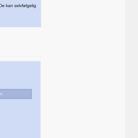
De kan selvfølgelig
kt