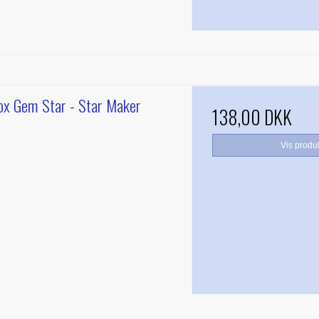
ox Gem Star - Star Maker
138,00 DKK
Vis produ