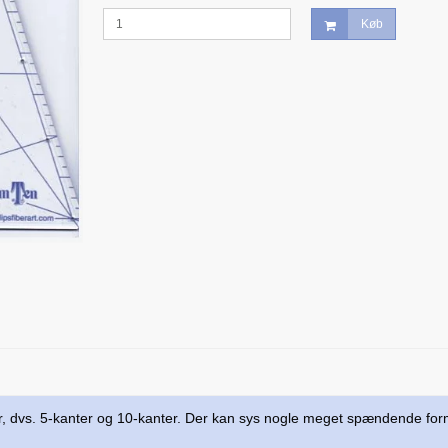
Køb
ykker, dvs. 5-kanter og 10-kanter. Der kan sys nogle meget spændende fo