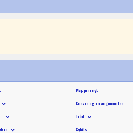
t
Maj/juni nyt
Kurser og arrangementer
 tilbud
ør
Tråd
 på tilbud
tetråd
 tilbehør
Glide polyestertråd (60wt)
Glitter 
kker
Sykits