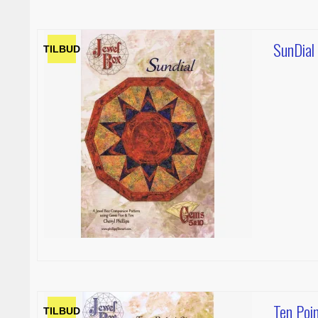
SunDial
TILBUD
Ten Poi
TILBUD