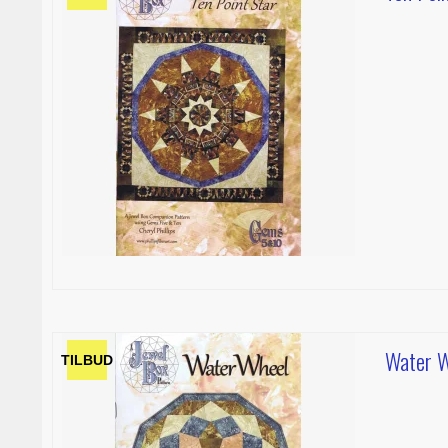
Water W
TILBUD