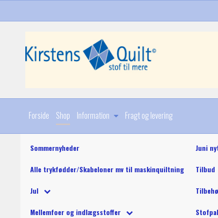
Forside
Shop
Information
Fragt og levering
Sommernyheder
Juni ny
Alle trykfødder/Skabeloner mv til maskinquiltning
Tilbud
Diverse
Jul
Tilbeh
Stoffer
Julebøger og mønstre
King Tut maskinquil
Diverse
Mellemfoer og indlægsstoffer
Stofpa