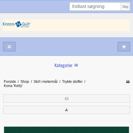
Søg
Kategorier
Sommernyheder
Forside
/
Shop
/
Stof i metermål
/
Trykte stoffer
/
Kona 'Kelly'
Juni nyt
Maj/juni nyt
Forår hos Kirstens Quilt
Alle trykfødder/Skabeloner mv til maskinquiltning
Tilbud