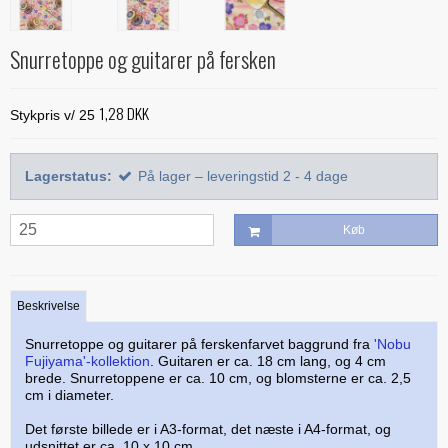
Alle bøger
Mønstre
Stof efter farve
Treasure Håndquiltetråd
Indlægsstoffer
Bøger med 'Jelly Rolls'
Alle mønstre
Skabeloner og linealer
Snurretoppe og guitarer på fersken
Glitter 'hologram'tråd
Polyester mellemfoer
Julebøger
Applikation
Alle skabeloner og linealer
Quilting
Silketråd
1,28 DKK
Modern Quilts
Stykpris v/ 25
BeColourful - Jacqueline de Jonge
Buede former
Bøger om quiltning
Taskemønstre og -tilbehør
Diverse tråde
Paper/foundation piecing
Mønstre til stamps
Creative Grids
Div. tilbehør til quiltning
Materialer til masker/mundbind
Taskemønstre
Lagerstatus:
På lager – leveringstid 2 - 4 dage
Quiltning
Nyt og anderledes
Diverse skabeloner
Quiltemønstre
Kork og kunstlæder
Lynlåse
Mønstre fra Sew Kind of Wonderful
Linealer
Køb
Fortrykte quilttoppe
Hardware - taskespænder
Marti Michell skabeloner
Mesh og fold-over elastik
Phillips Fiber Art
Beskrivelse
Indlægsstoffer og mellemfoer til tasker
Studio 180 Design
Snurretoppe og guitarer på ferskenfarvet baggrund fra
'Nobu
Øvrigt tilbehør til tasker
Fujiyama'-kollektion
. Guitaren er ca. 18 cm lang, og 4 cm
brede. Snurretoppene er ca. 10 cm, og blomsterne er ca. 2,5
cm i diameter.
Det første billede er i A3-format, det næste i A4-format, og
udsnittet er ca. 10 x 10 cm.