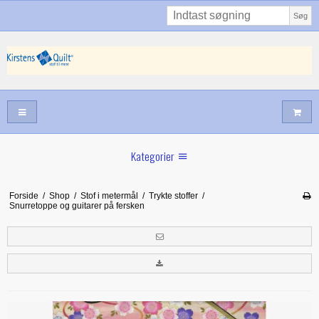
Søg
Kategorier
Sommernyheder
Forside
/
Shop
/
Stof i metermål
/
Trykte stoffer
/
Snurretoppe og guitarer på fersken
Juni nyt
Maj/juni nyt
Forår hos Kirstens Quilt
Alle trykfødder/Skabeloner mv til maskinquiltning
Tilbud