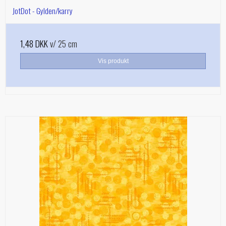
JotDot - Gylden/karry
1,48 DKK
v/ 25 cm
Vis produkt