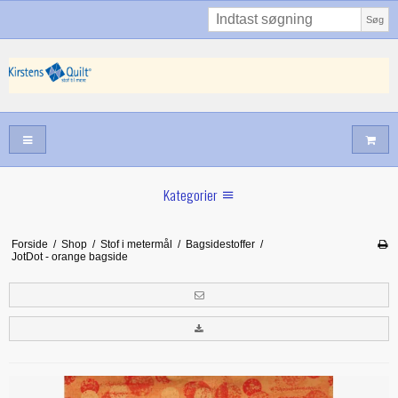
Søg
Kategorier
Sommernyheder
Forside
/
Shop
/
Stof i metermål
/
Bagsidestoffer
/
JotDot - orange bagside
Juni nyt
Maj/juni nyt
Forår hos Kirstens Quilt
Alle trykfødder/Skabeloner mv til maskinquiltning
Tilbud