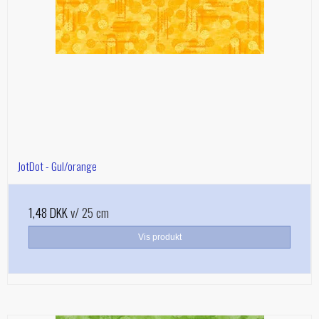
JotDot - Gul/orange
1,48 DKK
v/ 25 cm
Vis produkt