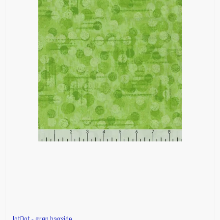
JotDot - grøn bagside