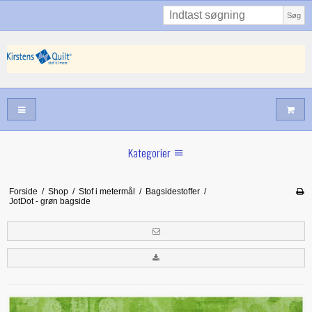
Søg
Kategorier
Sommernyheder
Forside
/
Shop
/
Stof i metermål
/
Bagsidestoffer
/
JotDot - grøn bagside
Juni nyt
Maj/juni nyt
Forår hos Kirstens Quilt
Alle trykfødder/Skabeloner mv til maskinquiltning
Tilbud