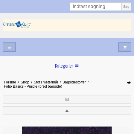
Søg
Kategorier
Sommernyheder
Forside
/
Shop
/
Stof i metermål
/
Bagsidestoffer
/
Folio Basics - Purple (bred bagside)
Juni nyt
Maj/juni nyt
Forår hos Kirstens Quilt
Alle trykfødder/Skabeloner mv til maskinquiltning
Tilbud