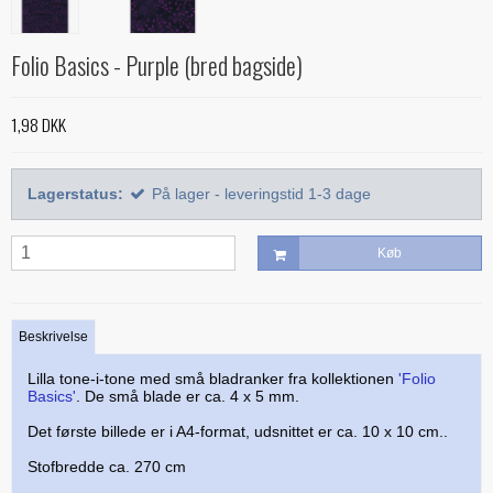
Alle bøger
Mønstre
Stof efter farve
Treasure Håndquiltetråd
Indlægsstoffer
Bøger med 'Jelly Rolls'
Alle mønstre
Skabeloner og linealer
Folio Basics - Purple (bred bagside)
Glitter 'hologram'tråd
Polyester mellemfoer
Julebøger
Applikation
Alle skabeloner og linealer
Quilting
Silketråd
1,98 DKK
Modern Quilts
BeColourful - Jacqueline de Jonge
Buede former
Bøger om quiltning
Taskemønstre og -tilbehør
Diverse tråde
Paper/foundation piecing
Mønstre til stamps
Creative Grids
Div. tilbehør til quiltning
Materialer til masker/mundbind
Taskemønstre
Lagerstatus:
På lager - leveringstid 1-3 dage
Quiltning
Nyt og anderledes
Diverse skabeloner
Quiltemønstre
Kork og kunstlæder
Lynlåse
Mønstre fra Sew Kind of Wonderful
Linealer
Køb
Fortrykte quilttoppe
Hardware - taskespænder
Marti Michell skabeloner
Mesh og fold-over elastik
Phillips Fiber Art
Beskrivelse
Indlægsstoffer og mellemfoer til tasker
Studio 180 Design
Lilla tone-i-tone med små bladranker fra kollektionen
'Folio
Øvrigt tilbehør til tasker
Basics'
. De små blade er ca. 4 x 5 mm.
Det første billede er i A4-format, udsnittet er ca. 10 x 10 cm..
Stofbredde ca. 270 cm