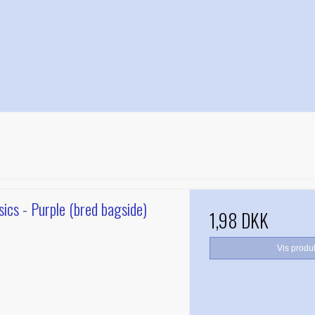
.
sics - Purple (bred bagside)
1,98 DKK
Vis produ