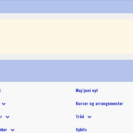
t
Maj/juni nyt
Kurser og arrangementer
 tilbud
ør
Tråd
 på tilbud
tetråd
 tilbehør
Glide polyestertråd (60wt)
Glitter 
kker
Sykits