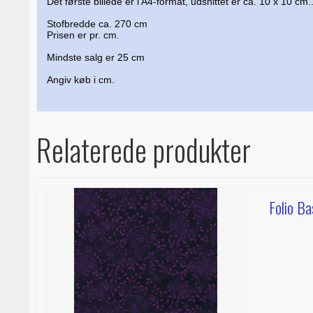
Det første billede er i A4-format, udsnittet er ca. 10 x 10 cm.
Stofbredde ca. 270 cm
Prisen er pr. cm.
Mindste salg er 25 cm
Angiv køb i cm.
Relaterede produkter
Folio Ba