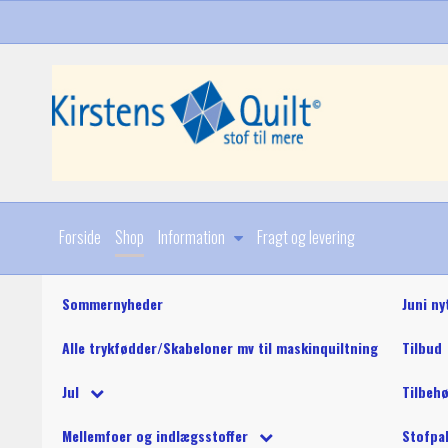
Forside
Shop
Information
Fragt og levering
Sommernyheder
Juni ny
Alle trykfødder/Skabeloner mv til maskinquiltning
Tilbud
Diverse
Jul
Tilbeh
Stoffer
Julebøger og mønstre
King Tut maskinquil
Diverse
Mellemfoer og indlægsstoffer
Stofpa