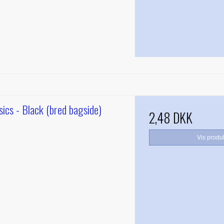
sics - Black (bred bagside)
2,48 DKK
Vis produ