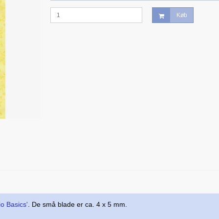
Køb
io Basics'
. De små blade er ca. 4 x 5 mm.