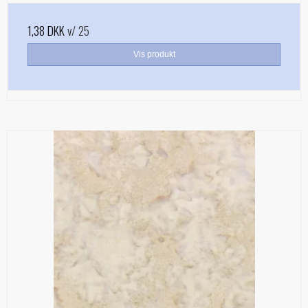
1,38 DKK
v/ 25
Vis produkt