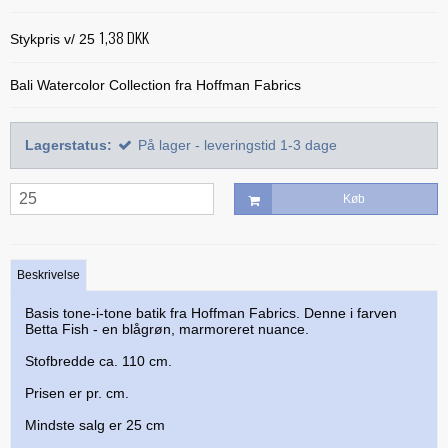
Alle bøger
Mønstre
Stof efter farve
Treasure Håndquiltetråd
1,38 DKK
Indlægsstoffer
Stykpris v/ 25
Bøger med 'Jelly Rolls'
Alle mønstre
Skabeloner og linealer
Glitter 'hologram'tråd
Polyester mellemfoer
Julebøger
Applikation
Bali Watercolor Collection fra Hoffman Fabrics
Alle skabeloner og linealer
Quilting
Silketråd
Modern Quilts
BeColourful - Jacqueline de Jonge
Buede former
Bøger om quiltning
Taskemønstre og -tilbehør
Diverse tråde
Lagerstatus:
På lager - leveringstid 1-3 dage
Paper/foundation piecing
Mønstre til stamps
Creative Grids
Div. tilbehør til quiltning
Materialer til masker/mundbind
Taskemønstre
Quiltning
Nyt og anderledes
Diverse skabeloner
Quiltemønstre
Køb
Kork og kunstlæder
Lynlåse
Mønstre fra Sew Kind of Wonderful
Linealer
Fortrykte quilttoppe
Hardware - taskespænder
Marti Michell skabeloner
Mesh og fold-over elastik
Beskrivelse
Phillips Fiber Art
Indlægsstoffer og mellemfoer til tasker
Basis tone-i-tone batik fra Hoffman Fabrics. Denne i farven
Betta Fish - en blågrøn, marmoreret nuance.
Studio 180 Design
Øvrigt tilbehør til tasker
Stofbredde ca. 110 cm.
Prisen er pr. cm.
Mindste salg er 25 cm