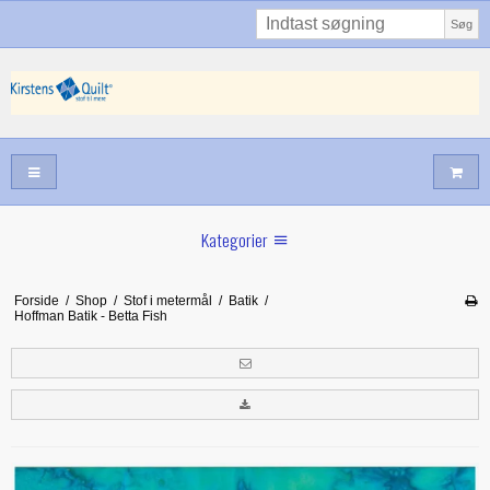
Søg
Kategorier
Sommernyheder
Forside
/
Shop
/
Stof i metermål
/
Batik
/
Hoffman Batik - Betta Fish
Juni nyt
Maj/juni nyt
Forår hos Kirstens Quilt
Alle trykfødder/Skabeloner mv til maskinquiltning
Tilbud