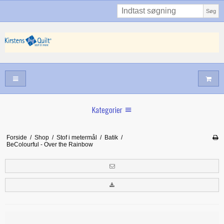
Søg
Kategorier
Sommernyheder
Forside
/
Shop
/
Stof i metermål
/
Batik
/
BeColourful - Over the Rainbow
Juni nyt
Maj/juni nyt
Forår hos Kirstens Quilt
Alle trykfødder/Skabeloner mv til maskinquiltning
Tilbud