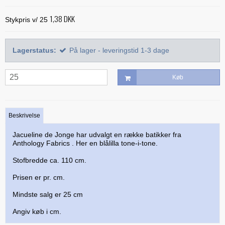
Alle bøger
Mønstre
Stof efter farve
Treasure Håndquiltetråd
1,38 DKK
Indlægsstoffer
Stykpris v/ 25
Bøger med 'Jelly Rolls'
Alle mønstre
Skabeloner og linealer
Glitter 'hologram'tråd
Polyester mellemfoer
Julebøger
Applikation
Alle skabeloner og linealer
Quilting
Lagerstatus:
På lager - leveringstid 1-3 dage
Silketråd
Modern Quilts
BeColourful - Jacqueline de Jonge
Buede former
Bøger om quiltning
Taskemønstre og -tilbehør
Diverse tråde
Paper/foundation piecing
Mønstre til stamps
Køb
Creative Grids
Div. tilbehør til quiltning
Materialer til masker/mundbind
Taskemønstre
Quiltning
Nyt og anderledes
Diverse skabeloner
Quiltemønstre
Kork og kunstlæder
Lynlåse
Mønstre fra Sew Kind of Wonderful
Linealer
Beskrivelse
Fortrykte quilttoppe
Hardware - taskespænder
Marti Michell skabeloner
Jacueline de Jonge har udvalgt en række batikker fra
Mesh og fold-over elastik
Anthology Fabrics . Her en blålilla tone-i-tone.
Phillips Fiber Art
Indlægsstoffer og mellemfoer til tasker
Stofbredde ca. 110 cm.
Studio 180 Design
Øvrigt tilbehør til tasker
Prisen er pr. cm.
Mindste salg er 25 cm
Angiv køb i cm.