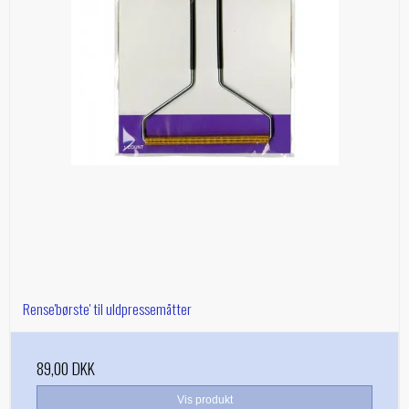
Rense'børste' til uldpressemåtter
89,00 DKK
Vis produkt