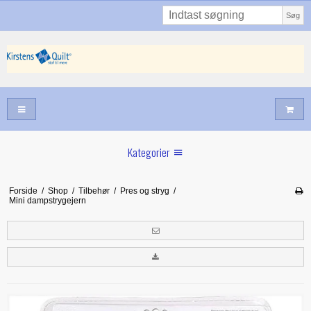
Søg
Kategorier
Sommernyheder
Forside
/
Shop
/
Tilbehør
/
Pres og stryg
/
Mini dampstrygejern
Juni nyt
Maj/juni nyt
Forår hos Kirstens Quilt
Alle trykfødder/Skabeloner mv til maskinquiltning
Tilbud