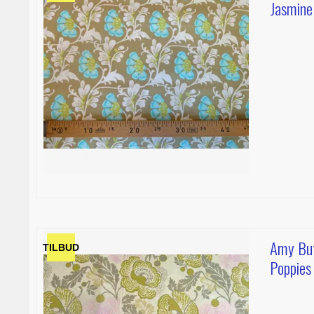
Jasmine
Amy But
TILBUD
Poppies 