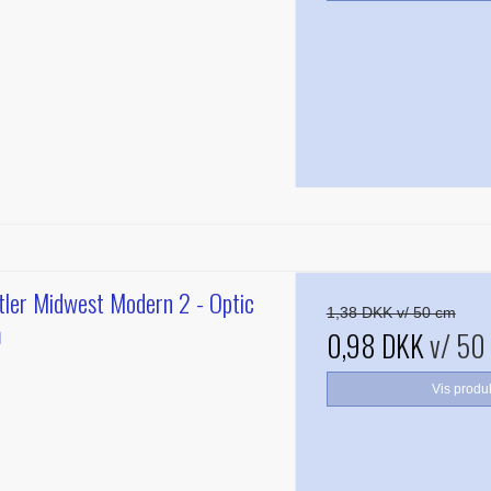
ler Midwest Modern 2 - Optic
1,38 DKK v/ 50 cm
m
0,98 DKK
v/ 50
Vis produ