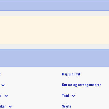
t
Maj/juni nyt
Kurser og arrangementer
 tilbud
ør
Tråd
 på tilbud
tetråd
 tilbehør
Glide polyestertråd (60wt)
Glitter 
kker
Sykits