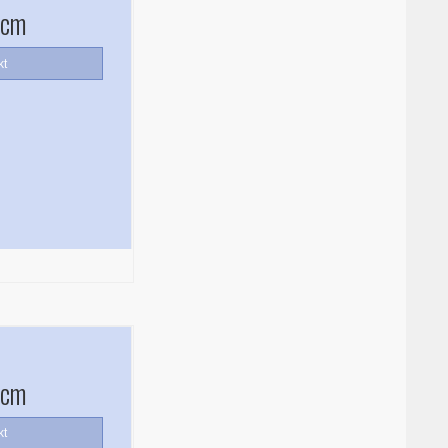
 cm
kt
 cm
kt