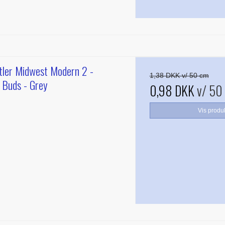
ler Midwest Modern 2 -
1,38 DKK v/ 50 cm
g Buds - Grey
0,98 DKK
v/ 50
Vis produ