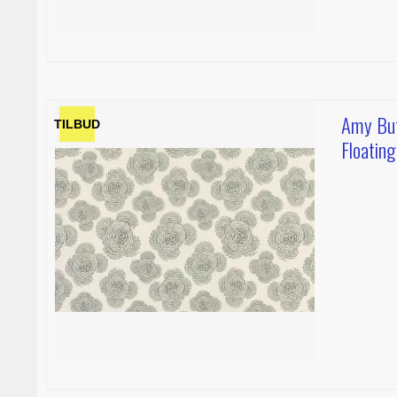
Amy But
TILBUD
Floatin