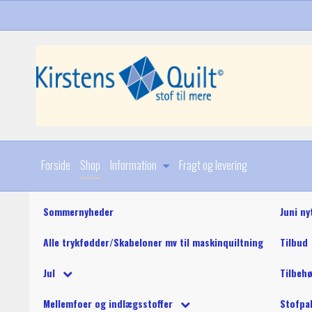
Forside
Shop
Information
Fragt og levering
Sommernyheder
Juni ny
Alle trykfødder/Skabeloner mv til maskinquiltning
Tilbud
Diverse
Jul
Tilbeh
Stoffer
Julebøger og mønstre
King Tut maskinquil
Diverse
Mellemfoer og indlægsstoffer
Stofpa