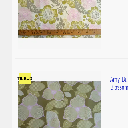
Amy But
TILBUD
Blosso