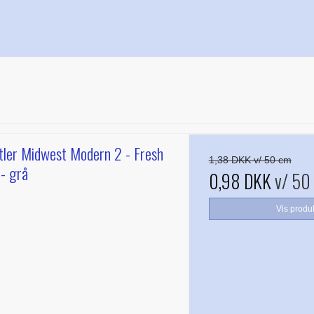
ler Midwest Modern 2 - Fresh
1,38 DKK v/ 50 cm
 - grå
0,98 DKK
v/ 50
Vis produ