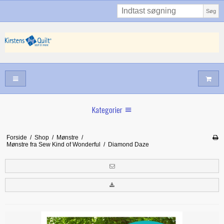
Søg
Kategorier
Sommernyheder
Forside
/
Shop
/
Mønstre
/
Mønstre fra Sew Kind of Wonderful
/
Diamond Daze
Juni nyt
Maj/juni nyt
Forår hos Kirstens Quilt
Alle trykfødder/Skabeloner mv til maskinquiltning
Tilbud