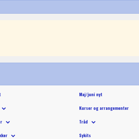
t
Maj/juni nyt
Kurser og arrangementer
 tilbud
ør
Tråd
 på tilbud
tetråd
 tilbehør
Glide polyestertråd (60wt)
Glitter 
kker
Sykits