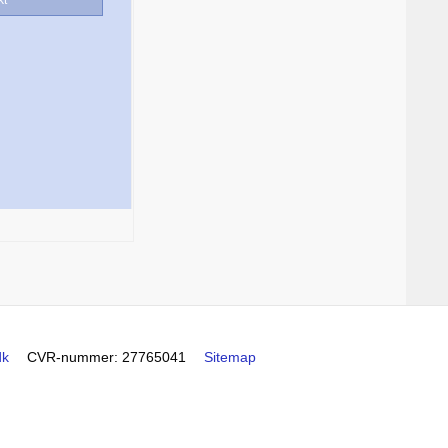
dk
CVR-nummer
:
27765041
Sitemap