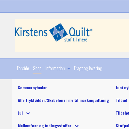
Forside
Shop
Information
Fragt og levering
Sommernyheder
Juni ny
Alle trykfødder/Skabeloner mv til maskinquiltning
Tilbud
Diverse
Jul
Tilbeh
Stoffer
Julebøger og mønstre
King Tut maskinquil
Diverse
Mellemfoer og indlægsstoffer
Stofpa