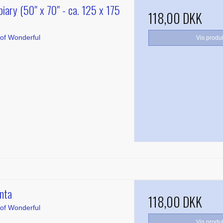
iary (50" x 70" - ca. 125 x 175
118,00 DKK
of Wonderful
Vis produ
nta
118,00 DKK
of Wonderful
Vis produ