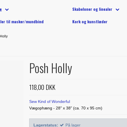
på tilbud
tion
d (40wt) - 1000 m
Undertråd på spole
Silketrå
tofpakker
e
Skabeloner og linealer
e på tilbud
g klip
 (40 wt) - 5000 m
lls, balipops og andre strimler
YLI maskinquiltetråd
Diverse 
ønstre
Alle skabeloner og linealer
Linealer
aler til masker/mundbind
Kork og kunstlæder
ler til markering
 quiltetråd til maskinquiltning
Treasure Håndquiltetråd
ation
Buede former
Marti Miche
g stryg
Holly
urful - Jacqueline de Jonge
Creative Grids
Phillips Fi
inetilbehør
e til stamps
Diverse skabeloner
Studio 180
 anderledes
Posh Holly
e fra Sew Kind of Wonderful
118,00 DKK
Sew Kind of Wonderful
Vægophæng - 28" x 38" (ca. 70 x 95 cm)
Lagerstatus:
På lager