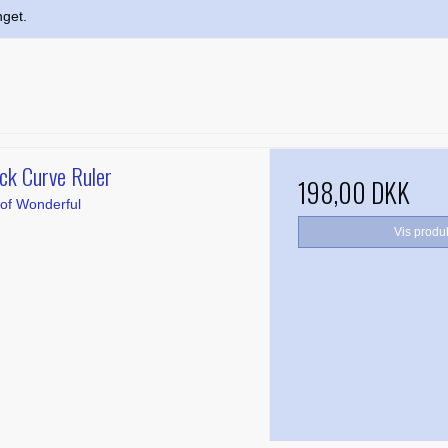
nget.
ick Curve Ruler
198,00 DKK
of Wonderful
Vis produ