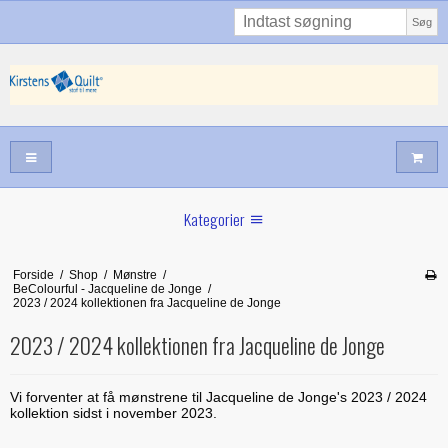
Søg
Kategorier
Sommernyheder
Forside
/
Shop
/
Mønstre
/
BeColourful - Jacqueline de Jonge
/
Juni nyt
2023 / 2024 kollektionen fra Jacqueline de Jonge
Maj/juni nyt
2023 / 2024 kollektionen fra Jacqueline de Jonge
Forår hos Kirstens Quilt
Vi forventer at få mønstrene til Jacqueline de Jonge's 2023 / 2024
Alle trykfødder/Skabeloner mv til maskinquiltning
kollektion sidst i november 2023.
Tilbud