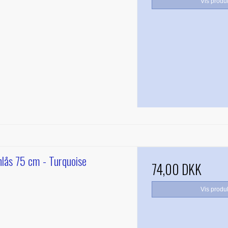
Vis produ
nlås 75 cm - Turquoise
74,00 DKK
Vis produ