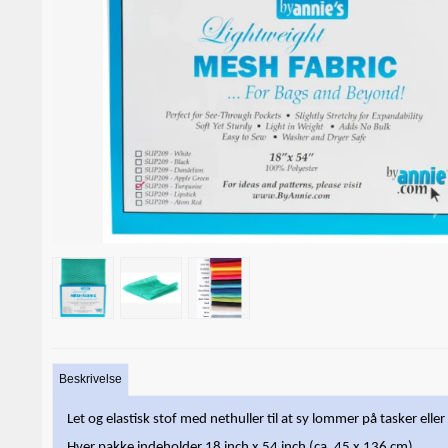
Beskrivelse
Let og elastisk stof med nethuller til at sy lommer på tasker elle
Hver pakke indeholder 18 inch x 54 inch (ca. 45 x 136 cm).