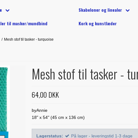
på tilbud
tion
d (40wt) - 1000 m
Undertråd på spole
Silketrå
tofpakker
e
Skabeloner og linealer
e på tilbud
g klip
 (40 wt) - 5000 m
lls, balipops og andre strimler
YLI maskinquiltetråd
Diverse 
ønstre
Alle skabeloner og linealer
Linealer
aler til masker/mundbind
Kork og kunstlæder
ler til markering
 quiltetråd til maskinquiltning
Treasure Håndquiltetråd
ation
Buede former
Marti Miche
g stryg
/
Mesh stof til tasker - turquoise
urful - Jacqueline de Jonge
Creative Grids
Phillips Fi
inetilbehør
e til stamps
Diverse skabeloner
Studio 180
 anderledes
Mesh stof til tasker - t
e fra Sew Kind of Wonderful
64,00 DKK
byAnnie
18" x 54" (45 cm x 136 cm)
Lagerstatus:
På lager - leveringstid 1-3 dage