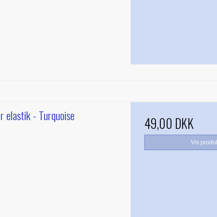
r elastik - Turquoise
49,00 DKK
Vis produ