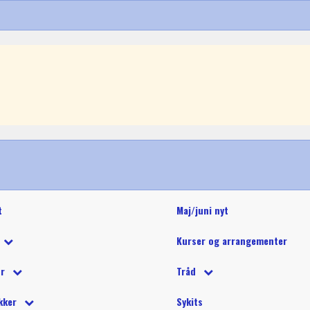
t
Maj/juni nyt
Kurser og arrangementer
 tilbud
ør
Tråd
 på tilbud
tetråd
 tilbehør
Glide polyestertråd (60wt)
Glitter 
kker
Sykits