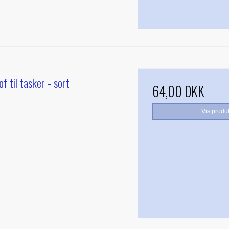
f til tasker - sort
64,00 DKK
Vis produ