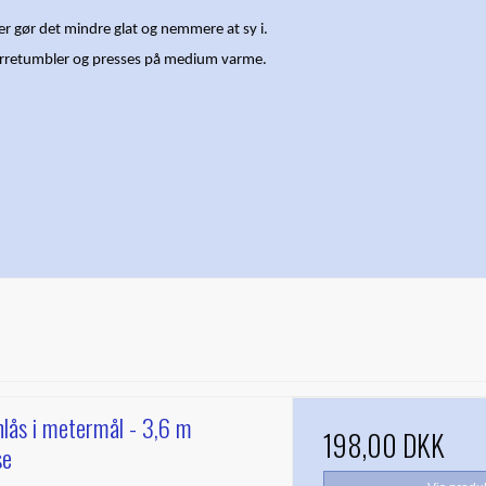
er gør det mindre glat og nemmere at sy i.
ørretumbler og presses på medium varme.
nlås i metermål - 3,6 m
198,00 DKK
se