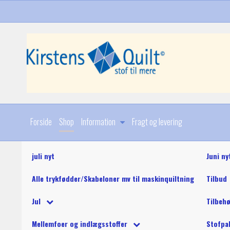
Forside
Shop
Information
Fragt og levering
juli nyt
Juni ny
Alle trykfødder/Skabeloner mv til maskinquiltning
Tilbud
Diverse
Jul
Tilbeh
Stoffer
Julebøger og mønstre
King Tut maskinquil
Diverse
Mellemfoer og indlægsstoffer
Stofpa