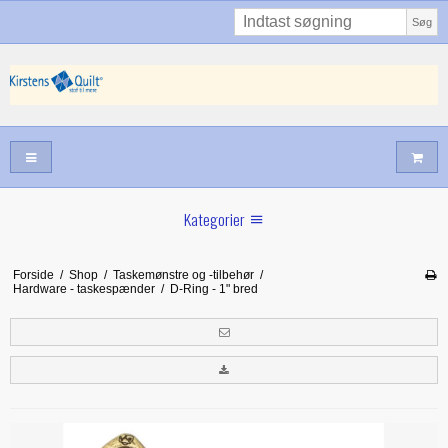
Søg
Kategorier
Sommernyheder
Forside
/
Shop
/
Taskemønstre og -tilbehør
/
Hardware - taskespænder
/
D-Ring - 1" bred
Juni nyt
Maj/juni nyt
Forår hos Kirstens Quilt
Alle trykfødder/Skabeloner mv til maskinquiltning
Tilbud