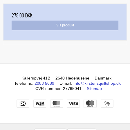
278,00 DKK
Vis produkt
Kallerupvej 41B
2640 Hedehusene
Danmark
Telefonnr.
:
2083 5689
E-mail
:
Info@kirstensquiltshop.dk
CVR-nummer
:
27765041
Sitemap