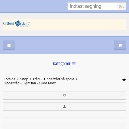
Søg
Kategorier
Sommernyheder
Forside
/
Shop
/
Tråd
/
Undertråd på spole
/
Undertråd - Light tan - Glide 60wt
Juni nyt
Maj/juni nyt
Forår hos Kirstens Quilt
Alle trykfødder/Skabeloner mv til maskinquiltning
Tilbud