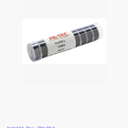
Undertråd - Navy - Glide 60wt