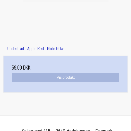
Undertråd - Apple Red - Glide 60wt
59,00 DKK
Vis produkt
Kallerupvej 41B
2640 Hedehusene
Danmark