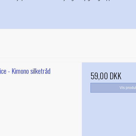
ice - Kimono silketråd
59,00 DKK
Vis produ