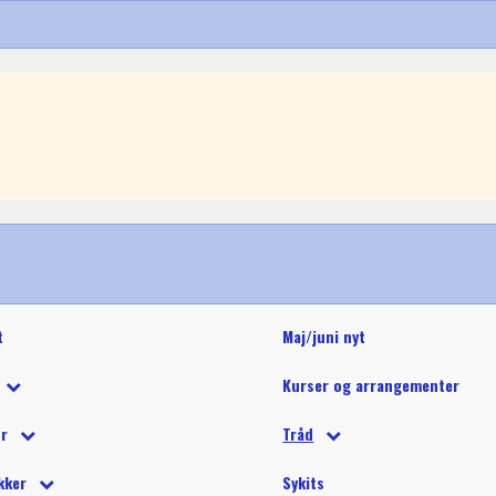
t
Maj/juni nyt
Kurser og arrangementer
 tilbud
ør
Tråd
 på tilbud
tetråd
 tilbehør
Glide polyestertråd (60wt)
Glitter 
kker
Sykits