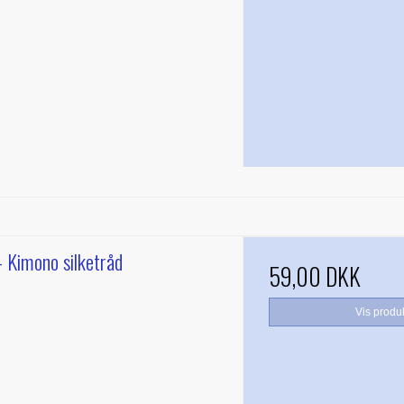
 Kimono silketråd
59,00 DKK
Vis produ