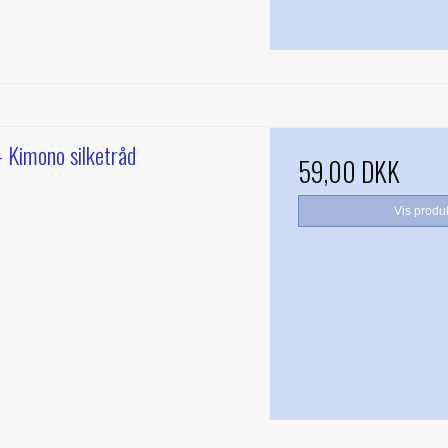
- Kimono silketråd
59,00 DKK
Vis produ