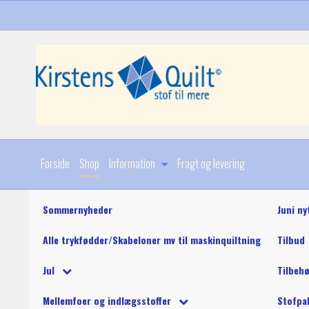
Forside
Shop
Information
Fragt og levering
Sommernyheder
Juni ny
Alle trykfødder/Skabeloner mv til maskinquiltning
Tilbud
Diverse
Jul
Tilbeh
Stoffer
Julebøger og mønstre
King Tut maskinquil
Diverse
Mellemfoer og indlægsstoffer
Stofpa