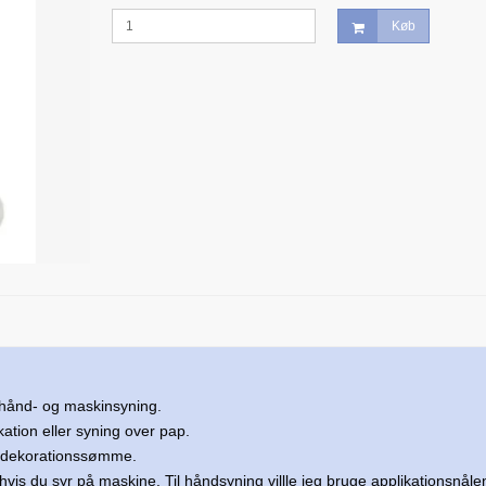
Køb
e hånd- og maskinsyning.
kation eller syning over pap.
og dekorationssømme.
hvis du syr på maskine. Til håndsyning villle jeg bruge applikationsnål