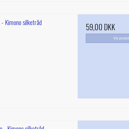
 - Kimono silketråd
59,00 DKK
Vis produ
e - Kimono silketråd