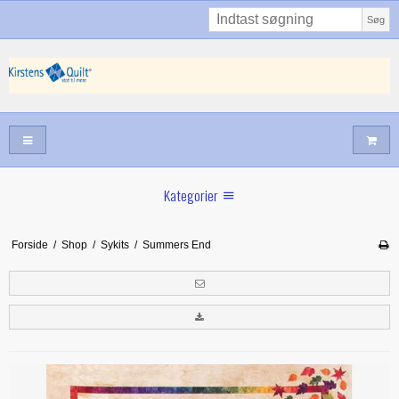
Søg
Kategorier
Sommernyheder
Forside
/
Shop
/
Sykits
/
Summers End
Juni nyt
Maj/juni nyt
Forår hos Kirstens Quilt
Alle trykfødder/Skabeloner mv til maskinquiltning
Tilbud