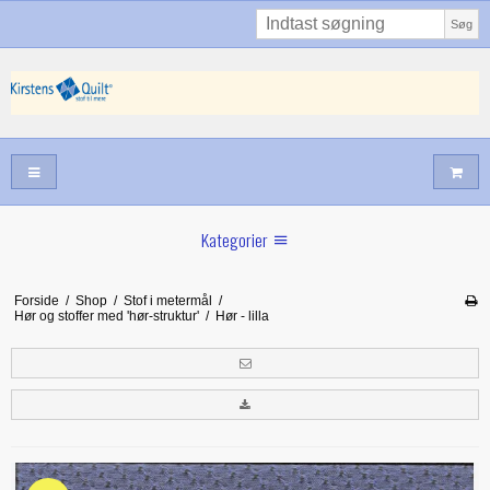
Søg
Kategorier
juli nyt
Forside
/
Shop
/
Stof i metermål
/
Hør og stoffer med 'hør-struktur'
/
Hør - lilla
Juni nyt
Maj/juni nyt
Forår hos Kirstens Quilt
Alle trykfødder/Skabeloner mv til maskinquiltning
Tilbud