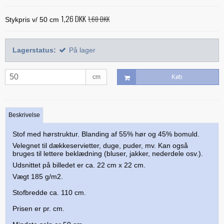
Alle bøger
Mønstre
Stof efter farve
Treasure Håndquiltetråd
1,26 DKK
Indlægsstoffer
1,68 DKK
Stykpris v/ 50 cm
Bøger med 'Jelly Rolls'
Alle mønstre
Skabeloner og linealer
Glitter 'hologram'tråd
Polyester mellemfoer
Julebøger
Applikation
Alle skabeloner og linealer
Quilting
Lagerstatus:
På lager
Silketråd
Modern Quilts
BeColourful - Jacqueline de Jonge
Buede former
Bøger om quiltning
Taskemønstre og -tilbehør
Diverse tråde
Paper/foundation piecing
Mønstre til stamps
cm
Køb
Creative Grids
Div. tilbehør til quiltning
Materialer til masker/mundbind
Taskemønstre
Quiltning
Nyt og anderledes
Diverse skabeloner
Quiltemønstre
Kork og kunstlæder
Lynlåse
Mønstre fra Sew Kind of Wonderful
Linealer
Beskrivelse
Fortrykte quilttoppe
Hardware - taskespænder
Marti Michell skabeloner
Stof med hørstruktur. Blanding af 55% hør og 45% bomuld.
Mesh og fold-over elastik
Velegnet til dækkeservietter, duge, puder, mv. Kan også
Phillips Fiber Art
bruges til lettere beklædning (bluser, jakker, nederdele osv.).
Indlægsstoffer og mellemfoer til tasker
Udsnittet på billedet er ca. 22 cm x 22 cm.
Studio 180 Design
Øvrigt tilbehør til tasker
Vægt 185 g/m2.
Stofbredde ca. 110 cm.
Prisen er pr. cm.