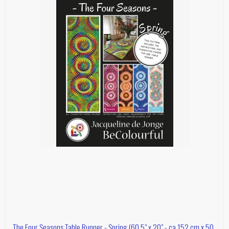
The Four Seasons Table Runner - Spring (60,5" x 20" - ca 152 cm x 50