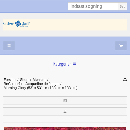
Søg
Kategorier
Sommernyheder
Forside
/
Shop
/
Mønstre
/
BeColourful - Jacqueline de Jonge
/
Juni nyt
Morning Glory (53" x 53" - ca 133 cm x 133 cm)
Maj/juni nyt
Forår hos Kirstens Quilt
Alle trykfødder/Skabeloner mv til maskinquiltning
Tilbud