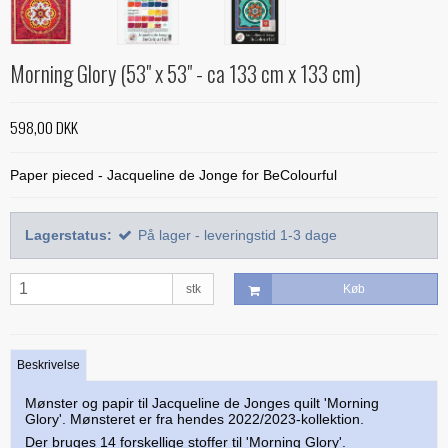
Alle bøger
Mønstre
Stof efter farve
Treasure Håndquiltetråd
Indlægsstoffer
Bøger med 'Jelly Rolls'
Alle mønstre
Skabeloner og linealer
Morning Glory (53" x 53" - ca 133 cm x 133 cm)
Glitter 'hologram'tråd
Polyester mellemfoer
Julebøger
Applikation
Alle skabeloner og linealer
Quilting
Silketråd
Modern Quilts
BeColourful - Jacqueline de Jonge
Buede former
598,00 DKK
Bøger om quiltning
Taskemønstre og -tilbehør
Diverse tråde
Paper/foundation piecing
Mønstre til stamps
Creative Grids
Div. tilbehør til quiltning
Materialer til masker/mundbind
Taskemønstre
Paper pieced - Jacqueline de Jonge for BeColourful
Quiltning
Nyt og anderledes
Diverse skabeloner
Quiltemønstre
Kork og kunstlæder
Lynlåse
Mønstre fra Sew Kind of Wonderful
Linealer
Fortrykte quilttoppe
Lagerstatus:
På lager - leveringstid 1-3 dage
Hardware - taskespænder
Marti Michell skabeloner
Mesh og fold-over elastik
stk
Køb
Phillips Fiber Art
Indlægsstoffer og mellemfoer til tasker
Studio 180 Design
Øvrigt tilbehør til tasker
Beskrivelse
Mønster og papir til Jacqueline de Jonges quilt 'Morning
Glory'. Mønsteret er fra hendes 2022/2023-kollektion.
Der bruges 14 forskellige stoffer til 'Morning Glory'.