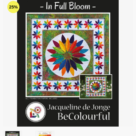
25%
Kurser og arrangementer
Diverse tilbud
Stoffer på tilbud
Stof i metermål
Bøger på tilbud
Trykte stoffer
Jul
Mønstre på tilbud
Batik
Julebøger og mønstre
Tilbehør
Tone-i-tone batikker
Jul 2025
Diverse tilbehør
Tråd
Ensfarvede stoffer
Dekoration
Nåle, clips, fingerbøl mv.
King Tut maskinquiltetråd
Flonel
Skær og klip
Glide polyester tråd (40wt) - 1000 m
Mellemfoer og indlægsstoffer
Julestoffer
Materialer til markering
Glide Polyestertråd (40 wt) - 5000 m
100 % bomuld mellemfoer
Stofpakker
Bagsidestoffer
Pres og stryg
Affinity - polyester quiltetråd til maskinquiltning
100 % uld mellemfoer
Sykits
Alle stofpakker
Asiatiske stoffer
Symaskinetilbehør
Glide polyestertråd (60wt)
Bomuld / uld mellemfoer
Gaver
Jellyrolls, balipops og andre strimler
Hør og stoffer med 'hør-struktur'
Lim
Undertråd på spole
Bomuld/polyester mellemfoer
Bøger
Kollektioner
YLI maskinquiltetråd
Diverse mellemfoer