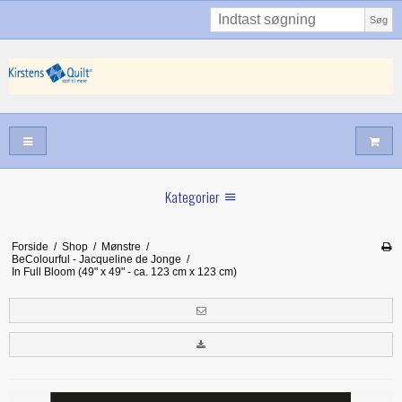
Søg
Kategorier
Sommernyheder
Forside
/
Shop
/
Mønstre
/
BeColourful - Jacqueline de Jonge
/
Juni nyt
In Full Bloom (49" x 49" - ca. 123 cm x 123 cm)
Maj/juni nyt
Forår hos Kirstens Quilt
Alle trykfødder/Skabeloner mv til maskinquiltning
Tilbud