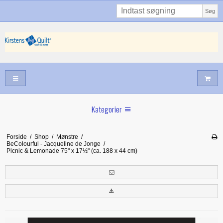
Søg
Kategorier
Sommernyheder
Forside
/
Shop
/
Mønstre
/
BeColourful - Jacqueline de Jonge
/
Juni nyt
Picnic & Lemonade 75" x 17½" (ca. 188 x 44 cm)
Maj/juni nyt
Forår hos Kirstens Quilt
Alle trykfødder/Skabeloner mv til maskinquiltning
Tilbud