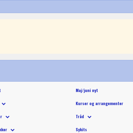
t
Maj/juni nyt
Kurser og arrangementer
 tilbud
ør
Tråd
 på tilbud
tetråd
 tilbehør
Glide polyestertråd (60wt)
Glitter 
kker
Sykits