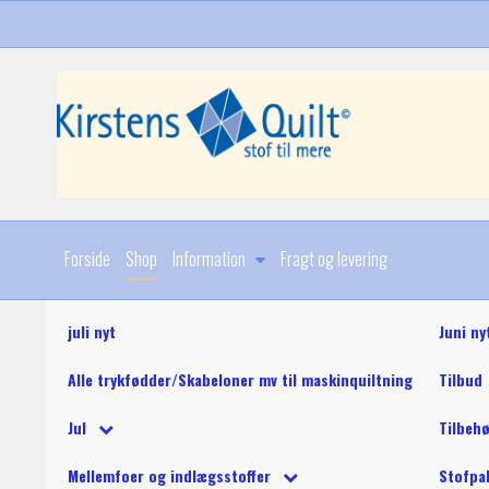
Forside
Shop
Information
Fragt og levering
juli nyt
Juni ny
Alle trykfødder/Skabeloner mv til maskinquiltning
Tilbud
Diverse
Jul
Tilbeh
Stoffer
Julebøger og mønstre
King Tut maskinquil
Diverse
Mellemfoer og indlægsstoffer
Stofpa