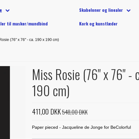
på tilbud
tion
d (40wt) - 1000 m
Undertråd på spole
Silketrå
tofpakker
e
Skabeloner og linealer
e på tilbud
g klip
 (40 wt) - 5000 m
lls, balipops og andre strimler
YLI maskinquiltetråd
Diverse 
ønstre
Alle skabeloner og linealer
Linealer
aler til masker/mundbind
Kork og kunstlæder
ler til markering
 quiltetråd til maskinquiltning
Treasure Håndquiltetråd
ation
Buede former
Marti Miche
g stryg
Rosie (76" x 76" - ca. 190 x 190 cm)
urful - Jacqueline de Jonge
Creative Grids
Phillips Fi
inetilbehør
e til stamps
Diverse skabeloner
Studio 180
 anderledes
Miss Rosie (76" x 76" - 
e fra Sew Kind of Wonderful
190 cm)
411,00 DKK
548,00 DKK
Paper pieced - Jacqueline de Jonge for BeColorful